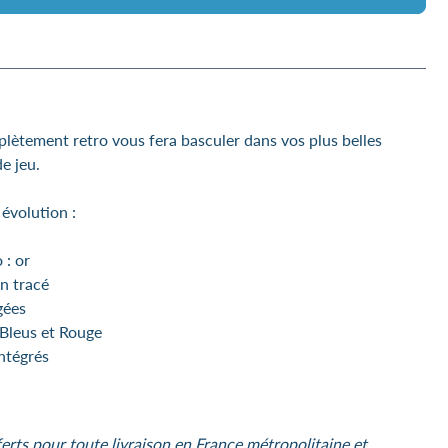
lètement retro vous fera basculer dans vos plus belles
e jeu.
 évolution :
 : or
on tracé
gées
 Bleus et Rouge
intégrés
ferts pour toute livraison en France métropolitaine et