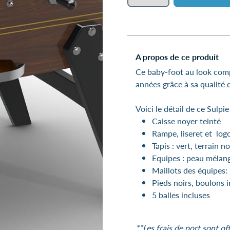
A propos de ce produit
Ce baby-foot au look comp
années grâce à sa qualité d
Voici le détail de ce Sulpie
Caisse noyer teinté
Rampe, liseret et logo
Tapis : vert, terrain n
Equipes : peau mélan
Maillots des équipes:
Pieds noirs, boulons 
5 balles incluses
**Les frais de port sont of