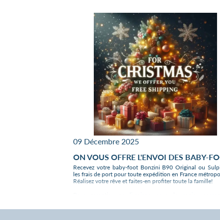
*
tracé
fr
FINITION
MATE
**Les
of
frais de
port
t
sont
liv
offerts
pour
F
toute
mét
livraison
en
Mo
France
métropolitaine
de
et
Monaco**
wo
We
pr
09 Décembre 2025
deliver
wo
our
co
ON VOUS OFFRE L'ENVOI DES BABY-F
wonderful
u
Recevez votre baby-foot Bonzini B90 Original ou Sulp
product
g
Non merci
les frais de port pour toute expédition en France métropol
worldwide,
qu
Salut c'est nous..
Réalisez votre rêve et faites-en profiter toute la famille!
contact
les cookies !
us to
Pour garantir une livraison sous le sapin, passez
get a
commande avant le 16 décembre 2025.
quotation
Evidemment nous continuons d'expédier avec plaisir en