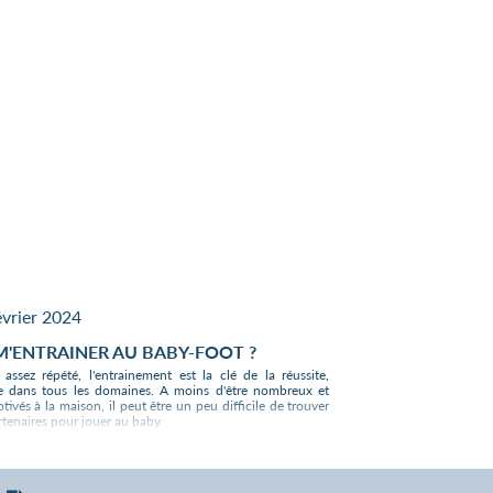
Tapis
vert
tracé
un
jeu
de
balles
en
liège
Des
e)
finitions
superbes,
un prix
et une
qualité
défiant
eur
toute
évrier 2024
concurrence.
M'ENTRAINER AU BABY-FOOT ?
 assez répété, l'entrainement est la clé de la réussite,
dans tous les domaines. A moins d'être nombreux et
tivés à la maison, il peut être un peu difficile de trouver
rtenaires pour jouer au baby
quelques idées pour jouer encore plus au baby-foot. Les
oot Sulpie et Bonzini que nous proposons sont faits
rer et résister à tous les entraînements !