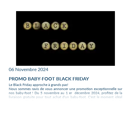
16 décembre 2025.
Evidemment nous continuons d'expédier avec plaisir en Corse, en
Belgique et en Suisse les baby-foot Bonzini et Sulpie, mais il faudra
valider le devis avec nous
06 Novembre 2024
PROMO BABY-FOOT BLACK FRIDAY
Le Black Friday approche à grands pas!
Nous sommes ravis de vous annoncer une promotion exceptionnelle sur
nos baby-foot ! Du 5 novembre au 1 er décembre 2024, profitez de la
livraison gratuite pour tout achat d'un baby-foot. C'est le moment idéal
pour investir dans ce jeu emblématique et apporter une touche de
convivialité à votre foyer.
Pourquoi acheter un baby-foot maintenant ?
Économisez sur les frais de port :
En profitant de notre promotion Black
Friday, vous économisez sur les frais de livraison, ce qui vous permet
d'obtenir votre baby-foot préféré à un prix avantageux.