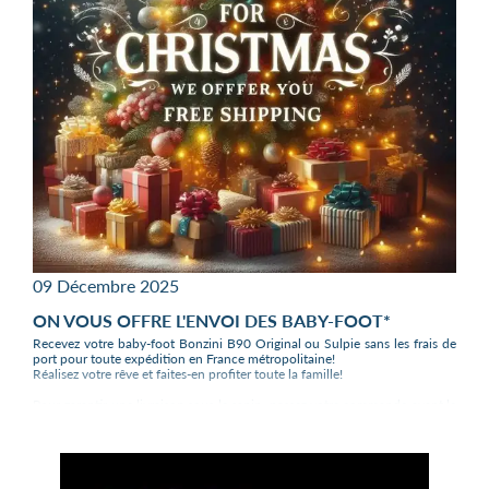
09 Décembre 2025
ON VOUS OFFRE L'ENVOI DES BABY-FOOT*
Recevez votre baby-foot Bonzini B90 Original ou Sulpie sans les frais de
port pour toute expédition en France métropolitaine!
Réalisez votre rêve et faites-en profiter toute la famille!
Pour garantir une livraison sous le sapin, passez votre commande avant le
16 décembre 2025.
Evidemment nous continuons d'expédier avec plaisir en Corse, en
Belgique et en Suisse les baby-foot Bonzini et Sulpie, mais il faudra
valider le devis avec nous