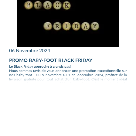
06 Novembre 2024
PROMO BABY-FOOT BLACK FRIDAY
Le Black Friday approche à grands pas!
Nous sommes ravis de vous annoncer une promotion exceptionnelle sur
nos baby-foot ! Du 5 novembre au 1 er décembre 2024, profitez de la
livraison gratuite pour tout achat d'un baby-foot. C'est le moment idéal
pour investir dans ce jeu emblématique et apporter une touche de
convivialité à votre foyer.
Pourquoi acheter un baby-foot maintenant ?
Économisez sur les frais de port :
En profitant de notre promotion Black
Friday, vous économisez sur les frais de livraison, ce qui vous permet
d'obtenir votre baby-foot préféré à un prix avantageux.
Divertissement pour toute la famille :
Le baby-foot est un jeu intemporel
qui rassemble petits et grands pour des heures de divertissement. C'est
l'occasion parfaite pour créer des souvenirs inoubliables en famille.