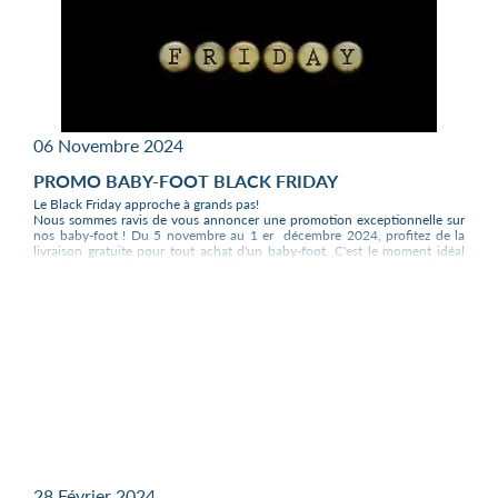
06 Novembre 2024
PROMO BABY-FOOT BLACK FRIDAY
Le Black Friday approche à grands pas!
Nous sommes ravis de vous annoncer une promotion exceptionnelle sur
nos baby-foot ! Du 5 novembre au 1 er décembre 2024, profitez de la
livraison gratuite pour tout achat d'un baby-foot. C'est le moment idéal
pour investir dans ce jeu emblématique et apporter une touche de
convivialité à votre foyer.
Pourquoi acheter un baby-foot maintenant ?
Économisez sur les frais de port :
En profitant de notre promotion Black
Friday, vous économisez sur les frais de livraison, ce qui vous permet
d'obtenir votre baby-foot préféré à un prix avantageux.
Divertissement pour toute la famille :
Le baby-foot est un jeu intemporel
qui rassemble petits et grands pour des heures de divertissement. C'est
l'occasion parfaite pour créer des souvenirs inoubliables en famille.
Ajoutez une touche de style à votre intérieur :
Nos baby-foot sont non
seulement des jeux excitants, mais aussi de véritables pièces de
28 Février 2024