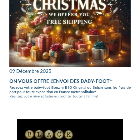
09 Décembre 2025
ON VOUS OFFRE L'ENVOI DES BABY-FOOT*
Recevez votre baby-foot Bonzini B90 Original ou Sulpie sans les frais de
port pour toute expédition en France métropolitaine!
Réalisez votre rêve et faites-en profiter toute la famille!
Pour garantir une livraison sous le sapin, passez votre commande avant le
16 décembre 2025.
Evidemment nous continuons d'expédier avec plaisir en Corse, en
Belgique et en Suisse les baby-foot Bonzini et Sulpie, mais il faudra
valider le devis avec nous